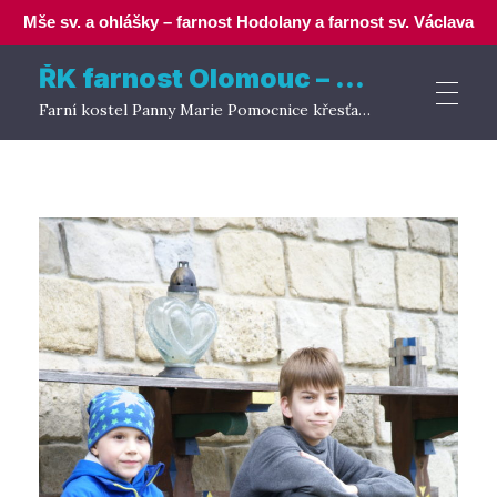
Mše sv. a ohlášky – farnost Hodolany a farnost sv. Václava
ŘK farnost Olomouc – Hodolany
Farní kostel Panny Marie Pomocnice křesťanů