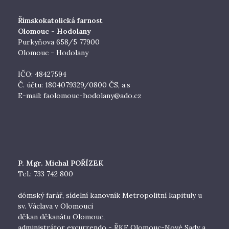
Římskokatolická farnost
Olomouc - Hodolany
Purkyňova 658/5 77900
Olomouc - Hodolany
IČO: 48427594
Č. účtu: 1804079329/0800 ČS, a.s
E-mail:
faolomouc-hodolany@ado.cz
P. Mgr. Michal POŘÍZEK
Tel.: 733 742 800
dómský farář, sídelní kanovník Metropolitní kapituly u
sv. Václava v Olomouci
děkan děkanátu Olomouc,
administrátor excurrendo - ŘKF Olomouc-Nové Sady a