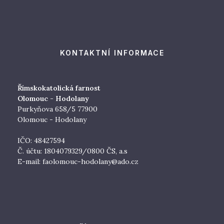
KONTAKTNÍ INFORMACE
Římskokatolická farnost
Olomouc - Hodolany
Purkyňova 658/5 77900
Olomouc - Hodolany
IČO: 48427594
Č. účtu: 1804079329/0800 ČS, a.s
E-mail:
faolomouc-hodolany@ado.cz