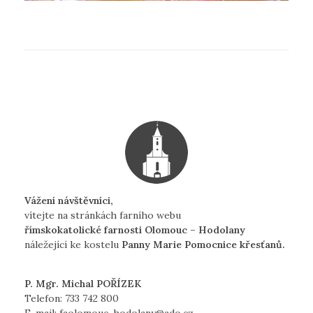
Vážení návštěvníci,
vítejte na stránkách farního webu
římskokatolické farnosti Olomouc – Hodolany
náležející ke kostelu
Panny Marie Pomocnice křesťanů.
P. Mgr. Michal POŘÍZEK
Telefon:
733 742 800
E-mail:
faolomouc-hodolany@ado.cz