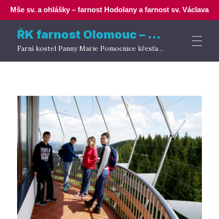
Mše sv. a ohlášky – farnost Hodolany a farnost sv. Václava
ŘK farnost Olomouc – Hodolany
Farní kostel Panny Marie Pomocnice křesťanů