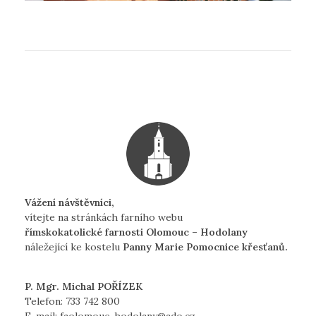
Vážení návštěvníci,
vítejte na stránkách farního webu
římskokatolické farnosti Olomouc – Hodolany
náležející ke kostelu
Panny Marie Pomocnice křesťanů.
P. Mgr. Michal POŘÍZEK
Telefon:
733 742 800
E-mail:
faolomouc-hodolany@ado.cz