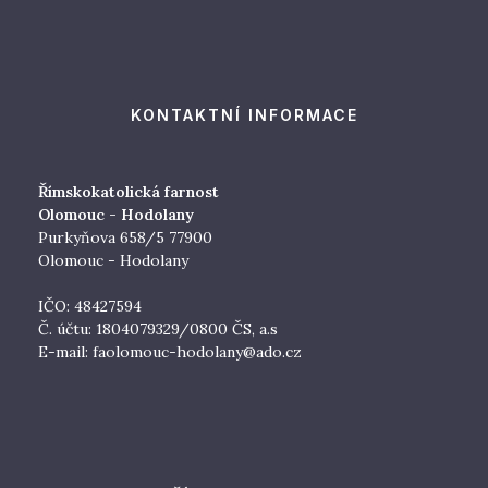
KONTAKTNÍ INFORMACE
Římskokatolická farnost
Olomouc - Hodolany
Purkyňova 658/5 77900
Olomouc - Hodolany
IČO: 48427594
Č. účtu: 1804079329/0800 ČS, a.s
E-mail:
faolomouc-hodolany@ado.cz