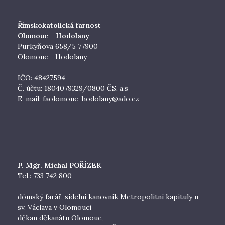
Římskokatolická farnost
Olomouc - Hodolany
Purkyňova 658/5 77900
Olomouc - Hodolany
IČO: 48427594
Č. účtu: 1804079329/0800 ČS, a.s
E-mail:
faolomouc-hodolany@ado.cz
P. Mgr. Michal POŘÍZEK
Tel.: 733 742 800
dómský farář, sídelní kanovník Metropolitní kapituly u
sv. Václava v Olomouci
děkan děkanátu Olomouc,