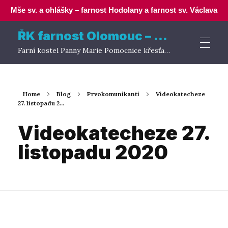
Mše sv. a ohlášky – farnost Hodolany a farnost sv. Václava
ŘK farnost Olomouc – Hodolany
Farní kostel Panny Marie Pomocnice křesťanů
Home
Blog
Prvokomunikanti
Videokatecheze
27. listopadu 2...
Videokatecheze 27.
listopadu 2020