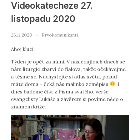
Videokatecheze 27.
listopadu 2020
26.11.2020
Prvokomunikanti
Ahoj kluci!
Týden je opět za námi. V následujících dnech se
nám liturgie zbarví do fialova, takže očekávejme
a těšme se. Nachystejte si atlas světa, pokud
máte doma – čeká nás malinko zeměpisu
I
dnes budeme číst z Písma svatého, verše
evangelisty Lukáše a závěrem si povíme něco o
znamení kříže.