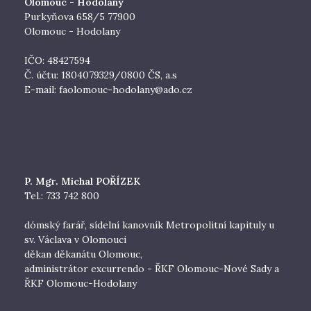
Olomouc - Hodolany
Purkyňova 658/5 77900
Olomouc - Hodolany
IČO: 48427594
Č. účtu: 1804079329/0800 ČS, a.s
E-mail:
faolomouc-hodolany@ado.cz
P. Mgr. Michal POŘÍZEK
Tel.: 733 742 800
dómský farář, sídelní kanovník Metropolitní kapituly u
sv. Václava v Olomouci
děkan děkanátu Olomouc,
administrátor excurrendo - ŘKF Olomouc-Nové Sady a
ŘKF Olomouc-Hodolany