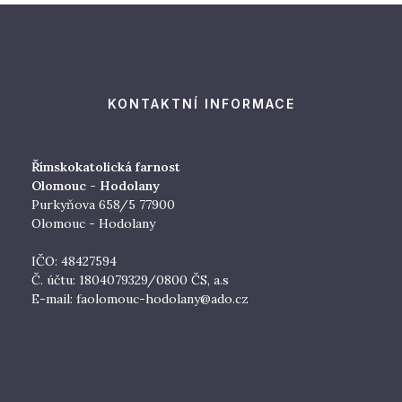
KONTAKTNÍ INFORMACE
Římskokatolická farnost
Olomouc - Hodolany
Purkyňova 658/5 77900
Olomouc - Hodolany
IČO: 48427594
Č. účtu: 1804079329/0800 ČS, a.s
E-mail:
faolomouc-hodolany@ado.cz